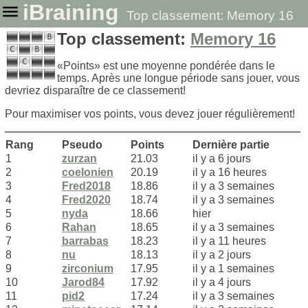
iBraining
Top classement: Memory 16
Top classement:
Memory 16
«Points» est une moyenne pondérée dans le
temps. Après une longue période sans jouer, vous
devriez disparaître de ce classement!
Pour maximiser vos points, vous devez jouer régulièrement!
Rang
Pseudo
Points
Dernière partie
1
zurzan
21.03
il y a 6 jours
2
coelonien
20.19
il y a 16 heures
3
Fred2018
18.86
il y a 3 semaines
4
Fred2020
18.74
il y a 3 semaines
5
nyda
18.66
hier
6
Rahan
18.65
il y a 3 semaines
7
barrabas
18.23
il y a 11 heures
8
nu
18.13
il y a 2 jours
9
zirconium
17.95
il y a 1 semaines
10
Jarod84
17.92
il y a 4 jours
11
pid2
17.24
il y a 3 semaines