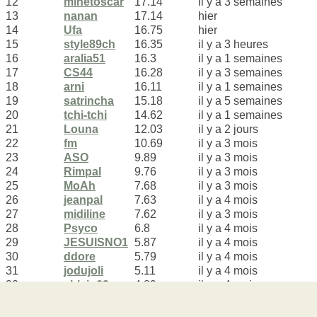
12
minetoscar
17.14
il y a 3 semaines
13
nanan
17.14
hier
14
Ufa
16.75
hier
15
style89ch
16.35
il y a 3 heures
16
aralia51
16.3
il y a 1 semaines
17
CS44
16.28
il y a 3 semaines
18
arni
16.11
il y a 1 semaines
19
satrincha
15.18
il y a 5 semaines
20
tchi-tchi
14.62
il y a 1 semaines
21
Louna
12.03
il y a 2 jours
22
fm
10.69
il y a 3 mois
23
ASO
9.89
il y a 3 mois
24
Rimpal
9.76
il y a 3 mois
25
MoAh
7.68
il y a 3 mois
26
jeanpal
7.63
il y a 4 mois
27
midiline
7.62
il y a 3 mois
28
Psyco
6.8
il y a 4 mois
29
JESUISNO1
5.87
il y a 4 mois
30
ddore
5.79
il y a 4 mois
31
jodujoli
5.11
il y a 4 mois
32
ablain62
4.89
il y a 4 mois
33
jpko
3.52
il y a 5 mois
34
begoodie1
3.04
il y a 4 mois