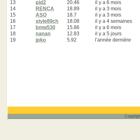
13
pid2
20.46
il y a 6 mois
14
RENCA
18.89
il y a 3 mois
15
ASO
18.7
il y a 3 mois
16
style89ch
18.08
il y a 4 semaines
17
bmw530
15.86
il y a 6 mois
18
nanan
12.83
il y a 5 jours
19
jpko
5.92
l'année dernière
Copyrigh