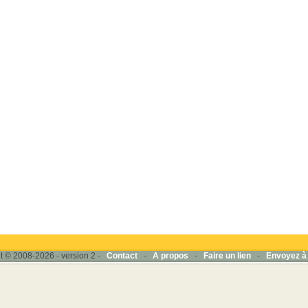
t © 2008-2026 - version 2 -
Contact
-
A propos
-
Faire un lien
-
Envoyez à