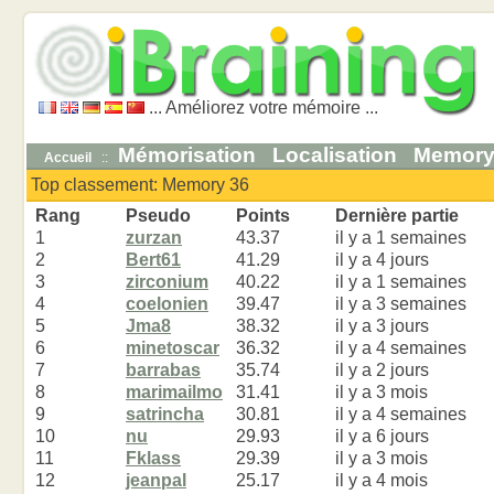
... Améliorez votre mémoire ...
Mémorisation
Localisation
Memor
Accueil
::
Top classement: Memory 36
Rang
Pseudo
Points
Dernière partie
1
zurzan
43.37
il y a 1 semaines
2
Bert61
41.29
il y a 4 jours
3
zirconium
40.22
il y a 1 semaines
4
coelonien
39.47
il y a 3 semaines
5
Jma8
38.32
il y a 3 jours
6
minetoscar
36.32
il y a 4 semaines
7
barrabas
35.74
il y a 2 jours
8
marimailmo
31.41
il y a 3 mois
9
satrincha
30.81
il y a 4 semaines
10
nu
29.93
il y a 6 jours
11
Fklass
29.39
il y a 3 mois
12
jeanpal
25.17
il y a 4 mois