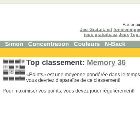
Partenai
Jeu-Gratuit.net
funmeninge
jeux-gratuits.ca
Jeux
Top 
y
Simon
Concentration
Couleurs
N-Back
Top classement:
Memory 36
«Points» est une moyenne pondérée dans le temps.
vous devriez disparaître de ce classement!
Pour maximiser vos points, vous devez jouer régulièrement!