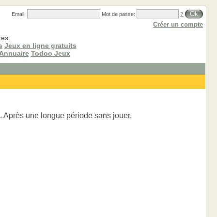
Ok
Email:
Mot de passe:
?
Créer un compte
res:
s
Jeux en ligne gratuits
Annuaire
Todoo Jeux
 Après une longue période sans jouer,